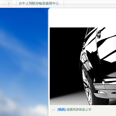
台中上翔馳加輪胎服務中心
[快訊]
上翔輪胎服務中心全新網站開幕了~
[快訊]
德國馬牌新胎上市