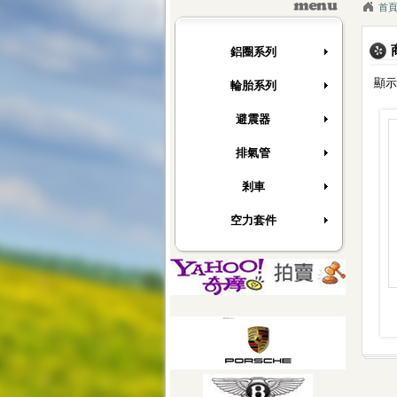
[快訊]
上翔輪胎服務中心全新網站開幕了~
首
[快訊]
德國馬牌新胎上市
[快訊]
上翔輪胎服務中心全新網站開幕了~
鋁圈系列
[快訊]
德國馬牌新胎上市
顯示 
輪胎系列
避震器
排氣管
剎車
空力套件