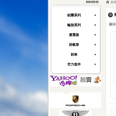
[快訊]
德國馬牌新胎上市
首
[快訊]
上翔輪胎服務中心全新網站開幕了~
[快訊]
德國馬牌新胎上市
鋁圈系列
顯示 
輪胎系列
避震器
排氣管
剎車
空力套件