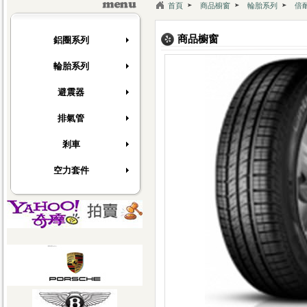
[快訊]
德國馬牌新胎上市
首頁
商品櫥窗
輪胎系列
倍
[快訊]
上翔輪胎服務中心全新網站開幕了~
[快訊]
德國馬牌新胎上市
商品櫥窗
鋁圈系列
輪胎系列
避震器
排氣管
剎車
空力套件