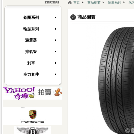
[快訊]
上翔輪胎服務中心全新網站開幕了~
首頁
商品櫥窗
輪胎系列
米
[快訊]
德國馬牌新胎上市
[快訊]
上翔輪胎服務中心全新網站開幕了~
商品櫥窗
鋁圈系列
[快訊]
德國馬牌新胎上市
輪胎系列
避震器
排氣管
剎車
空力套件