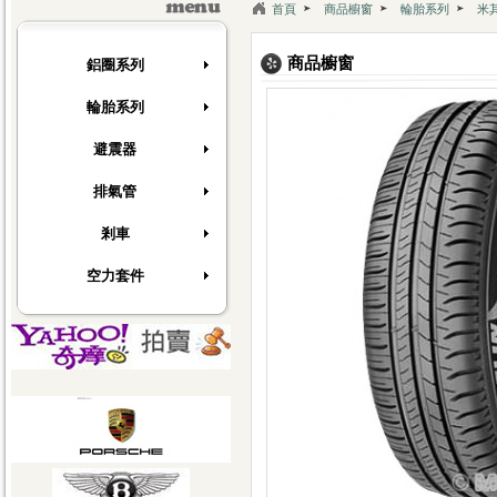
[快訊]
上翔輪胎服務中心全新網站開幕了~
首頁
商品櫥窗
輪胎系列
米
[快訊]
德國馬牌新胎上市
[快訊]
上翔輪胎服務中心全新網站開幕了~
商品櫥窗
鋁圈系列
[快訊]
德國馬牌新胎上市
輪胎系列
避震器
排氣管
剎車
空力套件