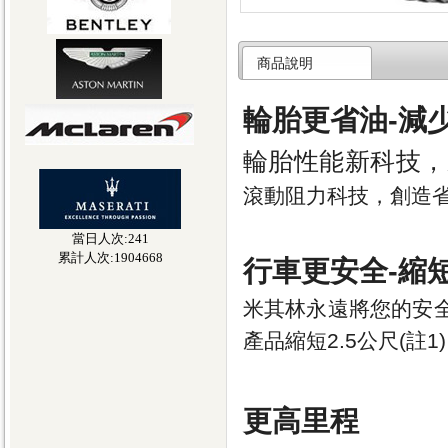
商品說明
輪胎更省油-減
輪胎性能新科技，
滾動阻力科技，創造
當日人次:241
累計人次:1904668
行車更安全-縮
米其林永遠將您的安
產品縮短
2.5公尺
(註
1)
更高里程