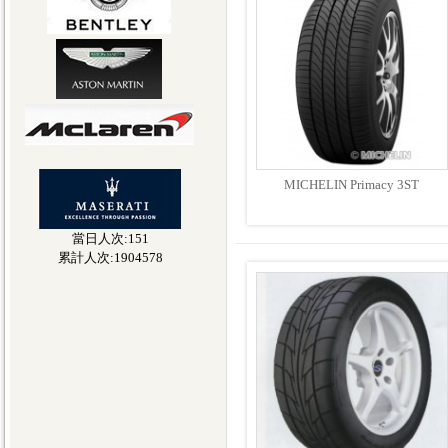
MICHELIN Primacy 3ST
當日人次:151
累計人次:1904578