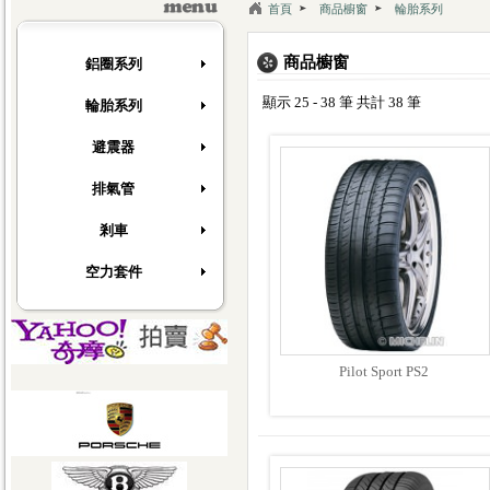
[快訊]
德國馬牌新胎上市
首頁
商品櫥窗
輪胎系列
[快訊]
上翔輪胎服務中心全新網站開幕了~
商品櫥窗
[快訊]
德國馬牌新胎上市
鋁圈系列
顯示 25 - 38 筆 共計 38 筆
輪胎系列
避震器
排氣管
剎車
空力套件
Pilot Sport PS2